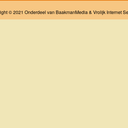
ight © 2021 Onderdeel van
BaakmanMedia
&
Vrolijk Internet S